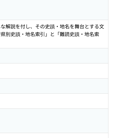
単な解説を付し、その史蹟・地名を舞台とする文
府県別史蹟・地名索引」と「難読史蹟・地名索