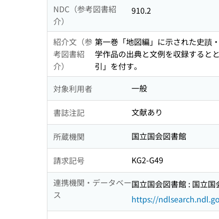
NDC（参考図書紹
910.2
介）
紹介文（参
第一巻「地図編」に示された史蹟
考図書紹
学作品の出典と文例を収録すると
介）
引」を付す。
一般
対象利用者
文献あり
書誌注記
国立国会図書館
所蔵機関
KG2-G49
請求記号
連携機関・データベー
国立国会図書館 : 国立
ス
https://ndlsearch.ndl.go