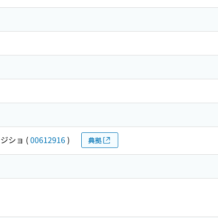
 ジショ
(
00612916
)
典拠