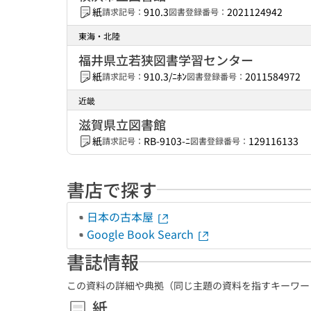
紙
910.3
2021124942
請求記号：
図書登録番号：
東海・北陸
福井県立若狭図書学習センター
紙
910.3/ﾆﾎﾝ
2011584972
請求記号：
図書登録番号：
近畿
滋賀県立図書館
紙
RB-9103-ﾆ
129116133
請求記号：
図書登録番号：
書店で探す
日本の古本屋
Google Book Search
書誌情報
この資料の詳細や典拠（同じ主題の資料を指すキーワー
紙