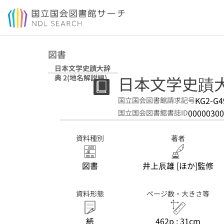
本文へ移動
図書
日本文学史蹟大辞
日本文学史蹟大
典 2(地名解説編)
KG2-G4
国立国会図書館請求記号
00000300
国立国会図書館書誌ID
資料種別
著者
図書
井上辰雄 [ほか]監修
資料形態
ページ数・大きさ等
紙
462p ; 31cm