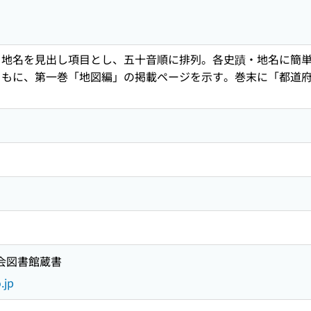
・地名を見出し項目とし、五十音順に排列。各史蹟・地名に簡
ともに、第一巻「地図編」の掲載ページを示す。巻末に「都道
国会図書館蔵書
.jp