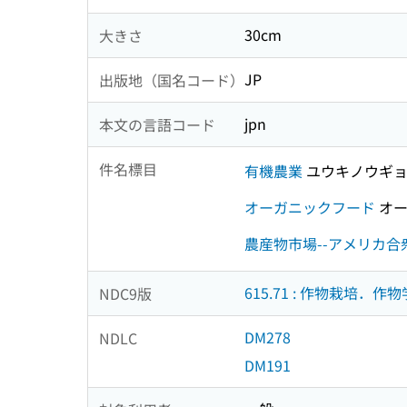
30cm
大きさ
JP
出版地（国名コード）
jpn
本文の言語コード
件名標目
有機農業
ユウキノウギ
オーガニックフード
オー
農産物市場--アメリカ合
615.71 : 作物栽培．作物
NDC9版
DM278
NDLC
DM191