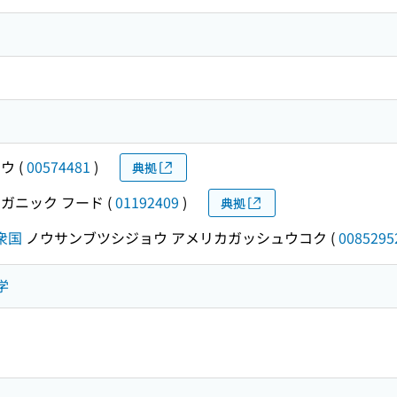
ョウ
(
00574481
)
典拠
ガニック フード
(
01192409
)
典拠
衆国
ノウサンブツシジョウ アメリカガッシュウコク
(
0085295
学