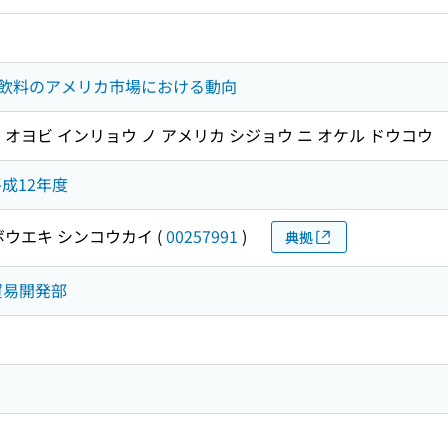
飲料のアメリカ市場における動向
オヨビ インリョウ ノ アメリカ シジョウ ニ オケル ドウコウ
平成12年度
ボウエキ シンコウカイ
(
00257991
)
典拠
会貿易開発部