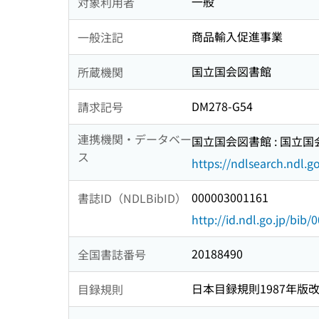
一般
対象利用者
商品輸入促進事業
一般注記
国立国会図書館
所蔵機関
DM278-G54
請求記号
連携機関・データベー
国立国会図書館 : 国立
ス
https://ndlsearch.ndl.go
000003001161
書誌ID（NDLBibID）
http://id.ndl.go.jp/bib
20188490
全国書誌番号
日本目録規則1987年版
目録規則