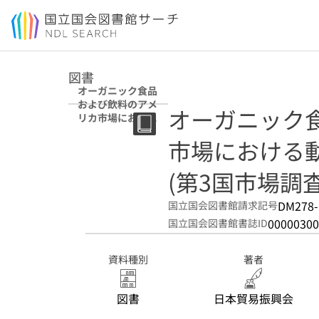
本文へ移動
図書
オーガニック食品
および飲料のアメ
オーガニック
リカ市場における
動向 (第3国市場調
市場における
査報告書 ; 平成12
年度)
(第3国市場調査
DM278-
国立国会図書館請求記号
00000300
国立国会図書館書誌ID
資料種別
著者
図書
日本貿易振興会