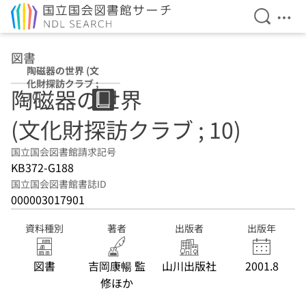
検索を開
メニ
本文へ移動
図書
陶磁器の世界 (文
化財探訪クラブ ;
陶磁器の世界
10)
(文化財探訪クラブ ; 10)
国立国会図書館請求記号
KB372-G188
国立国会図書館書誌ID
000003017901
資料種別
著者
出版者
出版年
図書
吉岡康暢 監
山川出版社
2001.8
修ほか