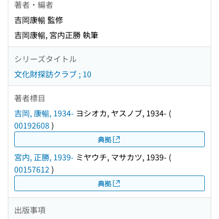
著者・編者
吉岡康暢 監修
吉岡康暢, 宮内正勝 執筆
シリーズタイトル
文化財探訪クラブ ; 10
著者標目
吉岡, 康暢, 1934-
ヨシオカ, ヤスノブ, 1934-
(
00192608
)
典拠
宮内, 正勝, 1939-
ミヤウチ, マサカツ, 1939-
(
00157612
)
典拠
出版事項