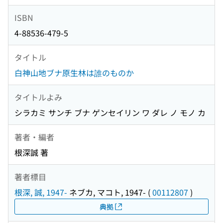
ISBN
4-88536-479-5
タイトル
白神山地ブナ原生林は誰のものか
タイトルよみ
シラカミ サンチ ブナ ゲンセイリン ワ ダレ ノ モノ カ
著者・編者
根深誠 著
著者標目
根深, 誠, 1947-
ネブカ, マコト, 1947-
(
00112807
)
典拠