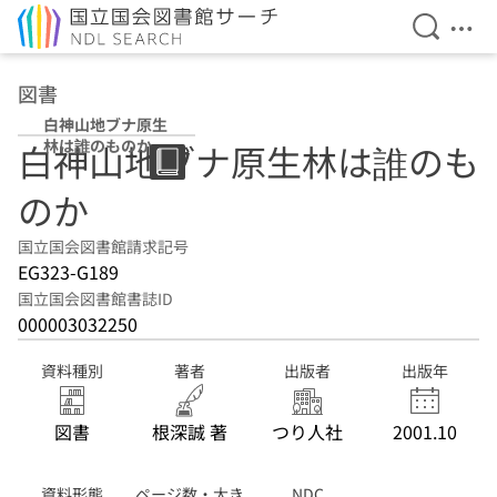
検索を開
メニ
本文へ移動
図書
白神山地ブナ原生
林は誰のものか
白神山地ブナ原生林は誰のも
のか
国立国会図書館請求記号
EG323-G189
国立国会図書館書誌ID
000003032250
資料種別
著者
出版者
出版年
図書
根深誠 著
つり人社
2001.10
資料形態
ページ数・大き
NDC