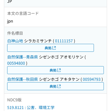
JP
本文の言語コード
jpn
件名標目
白神山地
シラカミサンチ
(
01111157
)
典拠
自然保護--青森県
シゼンホゴ アオモリケン
(
00594800
)
典拠
自然保護--秋田県
シゼンホゴ アキタケン
(
00594793
)
典拠
NDC9版
519.8121 : 公害．環境工学