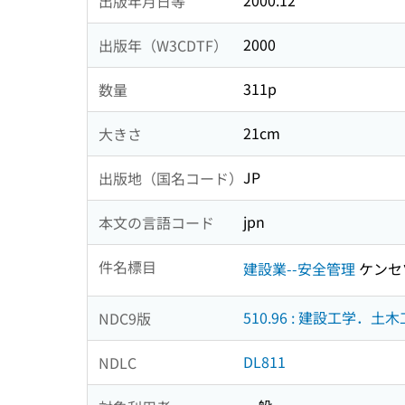
2000.12
出版年月日等
2000
出版年（W3CDTF）
311p
数量
21cm
大きさ
JP
出版地（国名コード）
jpn
本文の言語コード
件名標目
建設業--安全管理
ケンセ
510.96 : 建設工学．土
NDC9版
DL811
NDLC