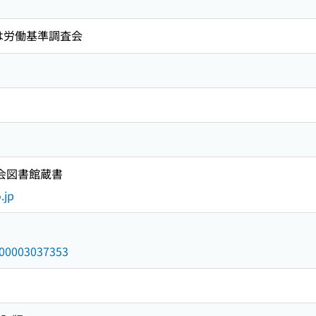
は労働基準調査会
国会図書館蔵書
.jp
/000003037353