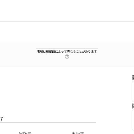
表紙は所蔵館によって異なることがあります
ヘルプページへのリンク
17
出版者
出版年