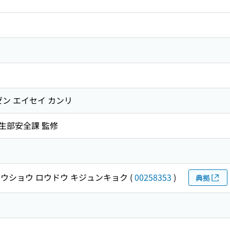
ゼン エイセイ カンリ
生部安全課 監修
ウショウ ロウドウ キジュンキョク
(
00258353
)
典拠