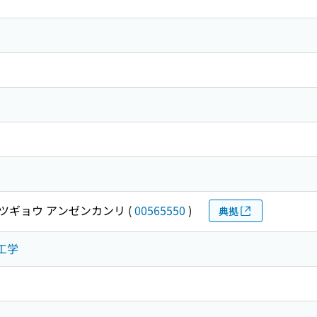
ツギョウ アンゼンカンリ
(
00565550
)
典拠
木工学