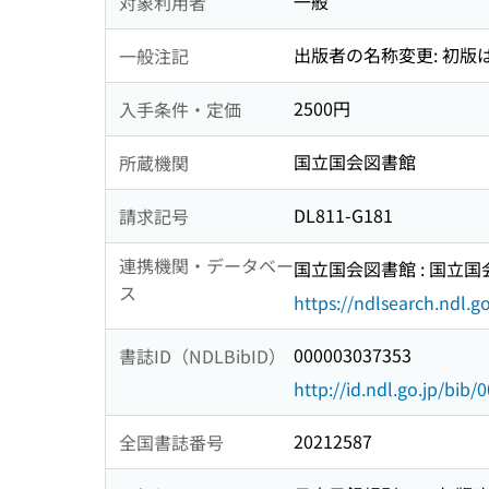
一般
対象利用者
出版者の名称変更: 初版
一般注記
2500円
入手条件・定価
国立国会図書館
所蔵機関
DL811-G181
請求記号
連携機関・データベー
国立国会図書館 : 国立
ス
https://ndlsearch.ndl.go
000003037353
書誌ID（NDLBibID）
http://id.ndl.go.jp/bib
20212587
全国書誌番号