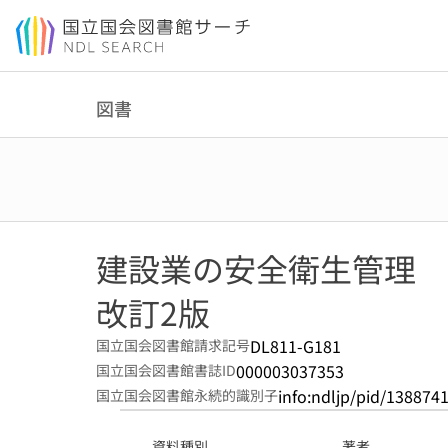
本文へ移動
図書
建設業の安全衛生管理
改訂2版
DL811-G181
国立国会図書館請求記号
000003037353
国立国会図書館書誌ID
info:ndljp/pid/138874
国立国会図書館永続的識別子
資料種別
著者