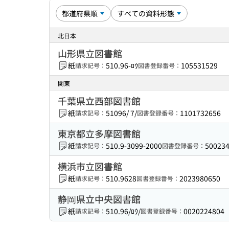
北日本
山形県立図書館
紙
510.96-ﾛｳ
105531529
請求記号：
図書登録番号：
関東
千葉県立西部図書館
紙
51096/ 7/
1101732656
請求記号：
図書登録番号：
東京都立多摩図書館
紙
510.9-3099-2000
50023
請求記号：
図書登録番号：
横浜市立図書館
紙
510.9628
2023980650
請求記号：
図書登録番号：
静岡県立中央図書館
紙
510.96/ﾛｳ/
0020224804
請求記号：
図書登録番号：