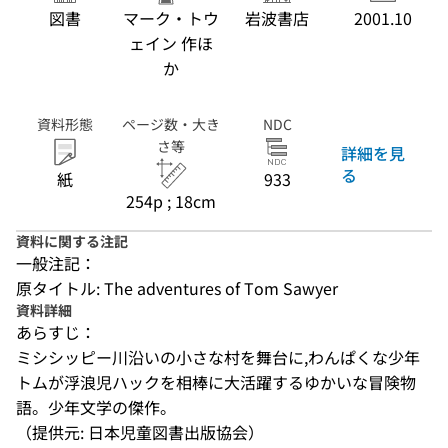
図書
マーク・トウ
岩波書店
2001.10
ェイン 作ほ
か
資料形態
ページ数・大き
NDC
さ等
詳細を見
る
紙
933
254p ; 18cm
資料に関する注記
一般注記：
原タイトル: The adventures of Tom Sawyer
資料詳細
あらすじ：
ミシシッピー川沿いの小さな村を舞台に,わんぱくな少年
トムが浮浪児ハックを相棒に大活躍するゆかいな冒険物
語。少年文学の傑作。
（提供元: 日本児童図書出版協会）