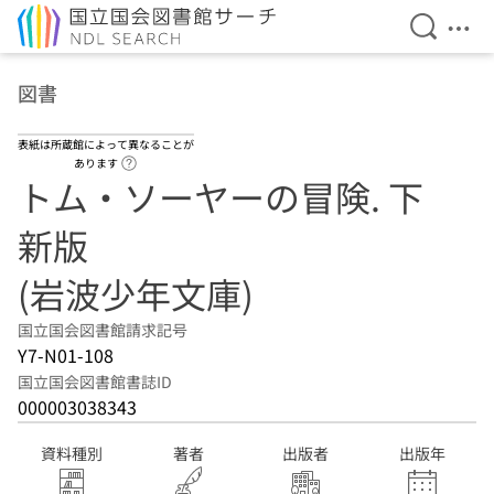
検索を開
メニ
本文へ移動
図書
表紙は所蔵館によって異なることが
ヘルプページへのリンク
あります
トム・ソーヤーの冒険. 下
新版
(岩波少年文庫)
国立国会図書館請求記号
Y7-N01-108
国立国会図書館書誌ID
000003038343
資料種別
著者
出版者
出版年