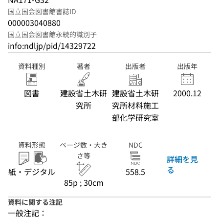
国立国会図書館書誌ID
000003040880
国立国会図書館永続的識別子
info:ndljp/pid/14329722
資料種別
著者
出版者
出版年
図書
建設省土木研
建設省土木研
2000.12
究所
究所材料施工
部化学研究室
資料形態
ページ数・大き
NDC
さ等
詳細を見
る
紙・デジタル
558.5
85p ; 30cm
資料に関する注記
一般注記：