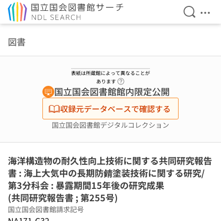
検索を開
メニ
本文へ移動
図書
表紙は所蔵館によって異なることが
ヘルプページへのリンク
あります
国立国会図書館館内限定公開
収録元データベースで確認する
国立国会図書館デジタルコレクション
海洋構造物の耐久性向上技術に関する共同研究報告
書 : 海上大気中の長期防錆塗装技術に関する研究/
第3分科会 : 暴露期間15年後の研究成果
(共同研究報告書 ; 第255号)
国立国会図書館請求記号
NA171-G32