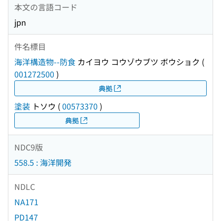
本文の言語コード
jpn
件名標目
海洋構造物--防食
カイヨウ コウゾウブツ ボウショク
(
001272500
)
典拠
塗装
トソウ
(
00573370
)
典拠
NDC9版
558.5 : 海洋開発
NDLC
NA171
PD147