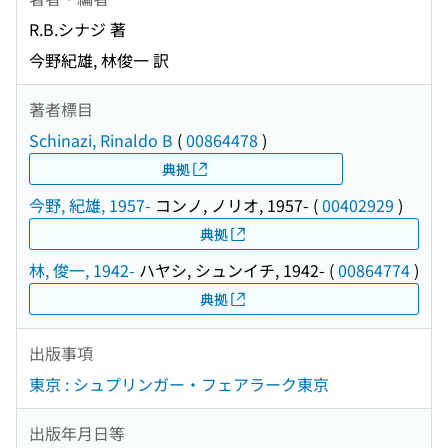
R.B.シナジ 著
今野紀雄, 林俊一 訳
著者標目
Schinazi, Rinaldo B
(
00864478
)
典拠
今野, 紀雄, 1957-
コンノ, ノリオ, 1957-
(
00402929
)
典拠
林, 俊一, 1942-
ハヤシ, シュンイチ, 1942-
(
00864774
)
典拠
出版事項
東京 : シュプリンガー・フェアラーク東京
出版年月日等