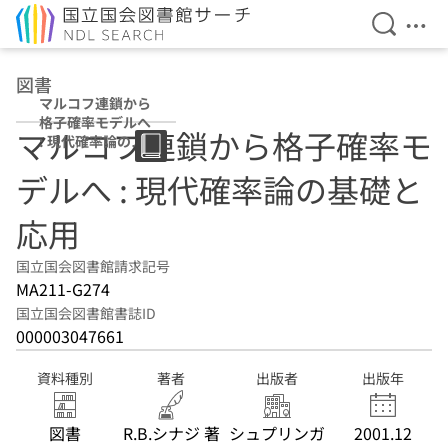
検索を開
メニ
本文へ移動
図書
マルコフ連鎖から
格子確率モデルへ
マルコフ連鎖から格子確率モ
: 現代確率論の基
礎と応用
デルへ : 現代確率論の基礎と
応用
国立国会図書館請求記号
MA211-G274
国立国会図書館書誌ID
000003047661
資料種別
著者
出版者
出版年
図書
R.B.シナジ 著
シュプリンガ
2001.12