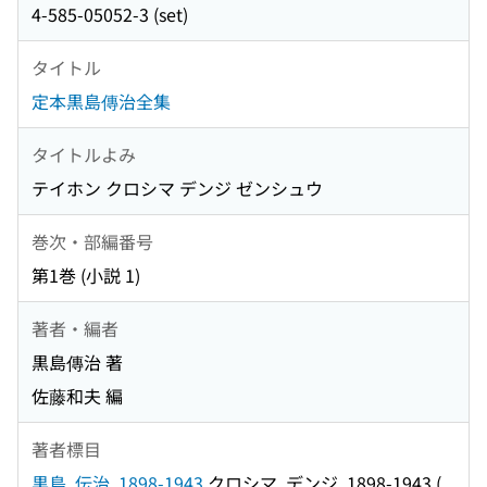
4-585-05052-3 (set)
タイトル
定本黒島傳治全集
タイトルよみ
テイホン クロシマ デンジ ゼンシュウ
巻次・部編番号
第1巻 (小説 1)
著者・編者
黒島傳治 著
佐藤和夫 編
著者標目
黒島, 伝治, 1898-1943
クロシマ, デンジ, 1898-1943
(