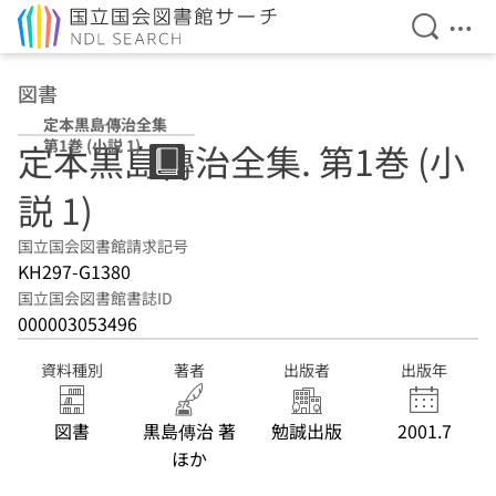
検索を開
メニ
本文へ移動
図書
定本黒島傳治全集
第1巻 (小説 1)
定本黒島傳治全集. 第1巻 (小
説 1)
国立国会図書館請求記号
KH297-G1380
国立国会図書館書誌ID
000003053496
資料種別
著者
出版者
出版年
図書
黒島傳治 著
勉誠出版
2001.7
ほか