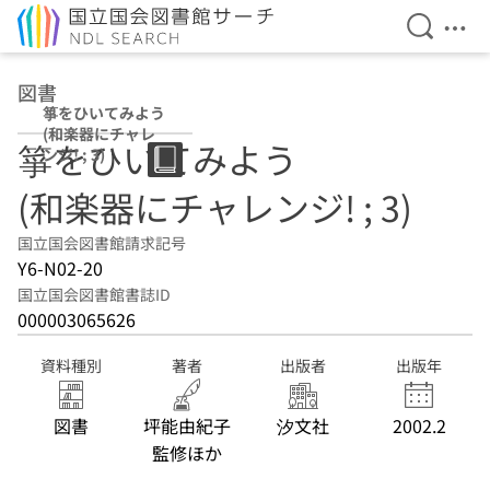
検索を開
メニ
本文へ移動
図書
箏をひいてみよう
(和楽器にチャレ
箏をひいてみよう
ンジ! ; 3)
(和楽器にチャレンジ! ; 3)
国立国会図書館請求記号
Y6-N02-20
国立国会図書館書誌ID
000003065626
資料種別
著者
出版者
出版年
図書
坪能由紀子
汐文社
2002.2
監修ほか