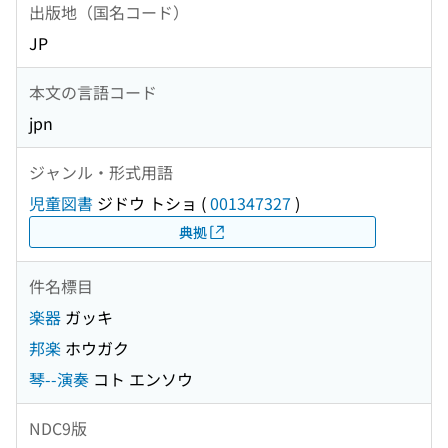
出版地（国名コード）
JP
本文の言語コード
jpn
ジャンル・形式用語
児童図書
ジドウ トショ
(
001347327
)
典拠
件名標目
楽器
ガッキ
邦楽
ホウガク
琴--演奏
コト エンソウ
NDC9版