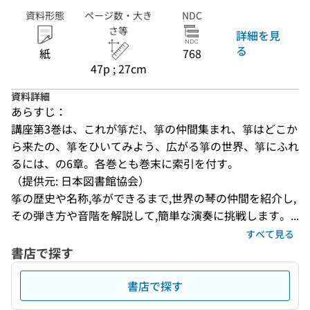
資料形態
ページ数・大き
NDC
さ等
詳細を見
る
紙
768
47p ; 27cm
資料詳細
あらすじ：
講座第3巻は、これが箏だ!、箏の仲間集まれ、箏はどこか
ら来たの、箏をひいてみよう、広がる箏の世界、箏にふれ
るには、の6章。各巻とも巻末に索引を付す。
（提供元: 日本図書館協会）
筝の歴史や名称,筝ができるまで,世界の琴の仲間を紹介し,
その弾き方や音階を解説して,簡単な演奏に挑戦します。...
すべて見る
書店で探す
書店で探す