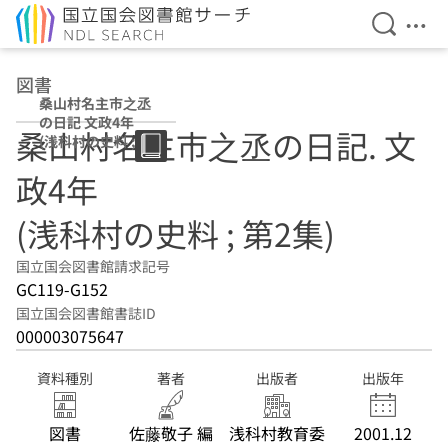
検索を開
メニ
本文へ移動
図書
桑山村名主市之丞
の日記 文政4年
桑山村名主市之丞の日記. 文
(浅科村の史料 ; 第
2集)
政4年
(浅科村の史料 ; 第2集)
国立国会図書館請求記号
GC119-G152
国立国会図書館書誌ID
000003075647
資料種別
著者
出版者
出版年
図書
佐藤敬子 編
浅科村教育委
2001.12