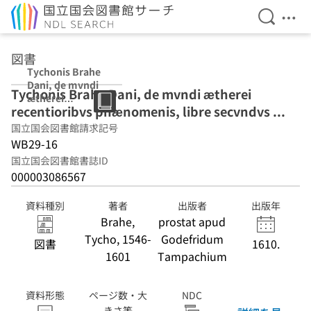
検索を開
メニ
本文へ移動
図書
Tychonis Brahe
Dani, de mvndi
Tychonis Brahe Dani, de mvndi ætherei
ætherei
recentioribvs phænomenis, libre secvndvs ...
recentioribvs
phænomenis,
国立国会図書館請求記号
libre secvndvs
WB29-16
...
国立国会図書館書誌ID
000003086567
資料種別
著者
出版者
出版年
Brahe,
prostat apud
Tycho, 1546-
Godefridum
図書
1610.
1601
Tampachium
資料形態
ページ数・大
NDC
きさ等