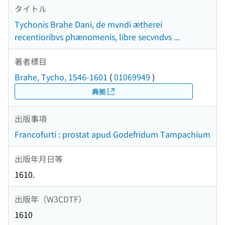
タイトル
Tychonis Brahe Dani, de mvndi ætherei
recentioribvs phænomenis, libre secvndvs ...
著者標目
Brahe, Tycho, 1546-1601
(
01069949
)
典拠
出版事項
Francofurti : prostat apud Godefridum Tampachium
出版年月日等
1610.
出版年（W3CDTF）
1610