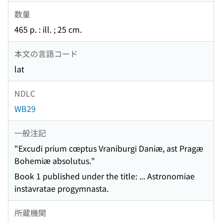
数量
465 p. : ill. ; 25 cm.
本文の言語コード
lat
NDLC
WB29
一般注記
"Excudi prium cœptus Vraniburgi Daniæ, ast Pragæ
Bohemiæ absolutus."
Book 1 published under the title: ... Astronomiae
instavratae progymnasta.
所蔵機関