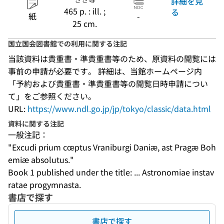
詳細を見
465 p. : ill. ;
る
紙
-
25 cm.
国立国会図書館での利用に関する注記
当該資料は貴重書・準貴重書等のため、原資料の閲覧には
事前の申請が必要です。 詳細は、当館ホームページ内
「予約および貴重書・準貴重書等の閲覧日時申請につい
て」をご参照ください。
URL:
https://www.ndl.go.jp/jp/tokyo/classic/data.html
資料に関する注記
一般注記：
"Excudi prium cœptus Vraniburgi Daniæ, ast Pragæ Boh
emiæ absolutus."
Book 1 published under the title: ... Astronomiae instav
ratae progymnasta.
書店で探す
書店で探す