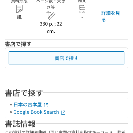
資料形態
ページ数・大き
NDC
さ等
詳細を見
紙
-
る
330 p. ; 22
cm.
書店で探す
書店で探す
書店で探す
日本の古本屋
Google Book Search
書誌情報
この資料の詳細や典拠（同じ主題の資料を指すキーワード、著者