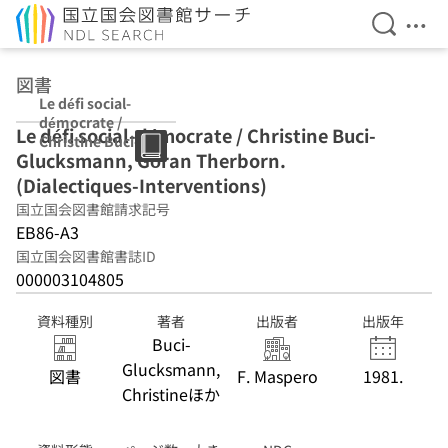
検索を開
メニ
本文へ移動
図書
Le défi social-
démocrate /
Le défi social-démocrate / Christine Buci-
Christine Buci-
Glucksmann, Göran Therborn.
Glucksmann,
Göran
(Dialectiques-Interventions)
Therborn.
国立国会図書館請求記号
(Dialectiques-
EB86-A3
Interventions)
国立国会図書館書誌ID
000003104805
資料種別
著者
出版者
出版年
Buci-
Glucksmann,
図書
F. Maspero
1981.
Christineほか