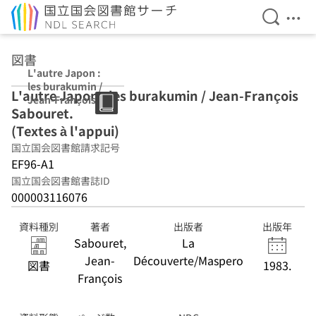
検索を開
メニ
本文へ移動
図書
L'autre Japon :
les burakumin /
L'autre Japon : les burakumin / Jean-François
Jean-François
Sabouret.
Sabouret.
(Textes à
(Textes à l'appui)
l'appui)
国立国会図書館請求記号
EF96-A1
国立国会図書館書誌ID
000003116076
資料種別
著者
出版者
出版年
Sabouret,
La
Jean-
Découverte/Maspero
図書
1983.
François