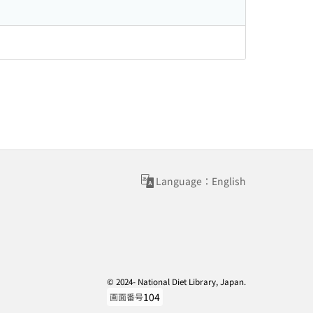
Language：English
© 2024- National Diet Library, Japan.
104
画面番号