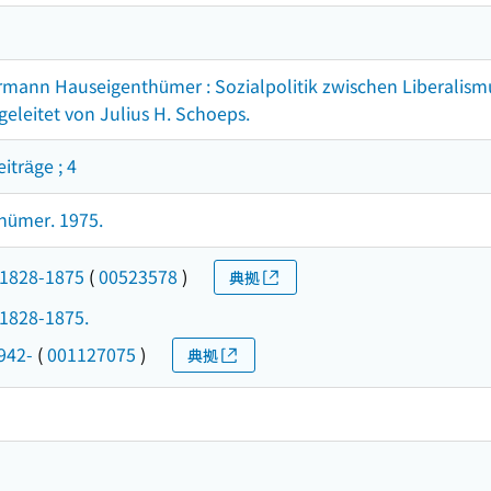
ermann Hauseigenthümer : Sozialpolitik zwischen Liberalismu
eleitet von Julius H. Schoeps.
träge ; 4
hümer. 1975.
, 1828-1875
(
00523578
)
典拠
 1828-1875.
942-
(
001127075
)
典拠