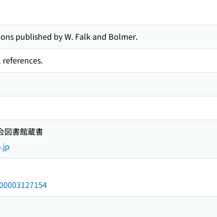
tions published by W. Falk and Bolmer.
 references.
国会図書館蔵書
.jp
/000003127154