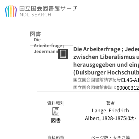
本文へ移動
図書
Die
Arbeiterfrage ;
Die Arbeiterfrage ; Jed
Jedermann
zwischen Liberalismus u
Hauseigenthüm
er : Sozialpolitik
herausgegeben und einge
zwischen
(Duisburger Hochschulbe
Liberalismus
EL46-A
国立国会図書館請求記号
und Sozialismus
/ Friedrich Albert
00000312
国立国会図書館書誌ID
Lange ;
herausgegeben
資料種別
著者
und eingeleitet
Lange, Friedrich
von Julius H.
Schoeps.
Albert, 1828-1875ほか
図書
(Duisburger
Hochschulbeiträ
ge ; 4)
資料形態
ページ数・大きさ等