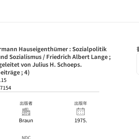
ermann Hauseigenthümer : Sozialpolitik
nd Sozialismus / Friedrich Albert Lange ;
leitet von Julius H. Schoeps.
iträge ; 4)
115
7154
出版者
出版年
Braun
1975.
NDC