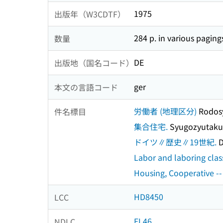
1975
出版年（W3CDTF）
284 p. in various paging
数量
DE
出版地（国名コード）
ger
本文の言語コード
労働者 (地理区分)
Rodos
件名標目
集合住宅.
Syugozyutaku
ドイツ∥歴史∥19世紀.
D
Labor and laboring clas
Housing, Cooperative -
HD8450
LCC
EL46
NDLC