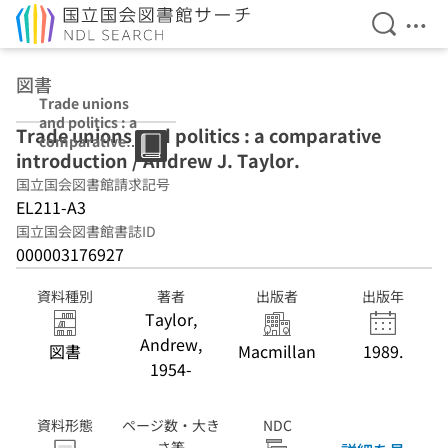
検索を開
メニ
本文へ移動
図書
Trade unions
and politics : a
Trade unions and politics : a comparative
comparative
introduction / Andrew J. Taylor.
introduction /
Andrew J.
国立国会図書館請求記号
Taylor.
EL211-A3
国立国会図書館書誌ID
000003176927
資料種別
著者
出版者
出版年
Taylor,
Andrew,
図書
Macmillan
1989.
1954-
資料形態
ページ数・大き
NDC
さ等