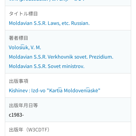
タイトル標目
Moldavian S.S.R. Laws, etc. Russian.
著者標目
Volosi͡uk, V. M.
Moldavian S.S.R. Verkhovnik sovet. Prezidium.
Moldavian S.S.R. Sovet ministrov.
出版事項
Kishinev : Izd-vo "Karti͡a Moldoveni͡askė"
出版年月日等
c1983-
出版年（W3CDTF）