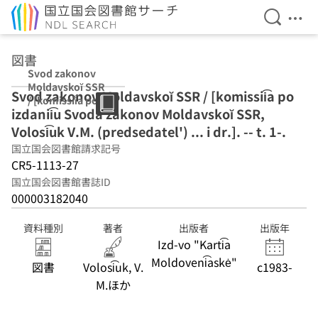
検索を開
メニ
本文へ移動
図書
Svod zakonov
Moldavskoĭ SSR
Svod zakonov Moldavskoĭ SSR / [komissii͡a po
/ [komissii͡a po
izdanii͡u Svoda zakonov Moldavskoĭ SSR,
izdanii͡u Svoda
zakonov
Volosi͡uk V.M. (predsedatel') ... i dr.]. -- t. 1-.
Moldavskoĭ SSR,
国立国会図書館請求記号
Volosi͡uk V.M.
CR5-1113-27
(predsedatel')
... i dr.]. -- t. 1-.
国立国会図書館書誌ID
000003182040
資料種別
著者
出版者
出版年
Izd-vo "Karti͡a
Moldoveni͡askė"
図書
Volosi͡uk, V.
c1983-
M.ほか