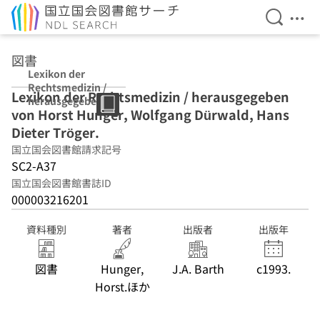
検索を開
メニ
本文へ移動
図書
Lexikon der
Rechtsmedizin /
Lexikon der Rechtsmedizin / herausgegeben
herausgegeben
von Horst Hunger, Wolfgang Dürwald, Hans
von Horst
Hunger,
Dieter Tröger.
Wolfgang
国立国会図書館請求記号
Dürwald, Hans
SC2-A37
Dieter Tröger.
国立国会図書館書誌ID
000003216201
資料種別
著者
出版者
出版年
図書
Hunger,
J.A. Barth
c1993.
Horst.ほか