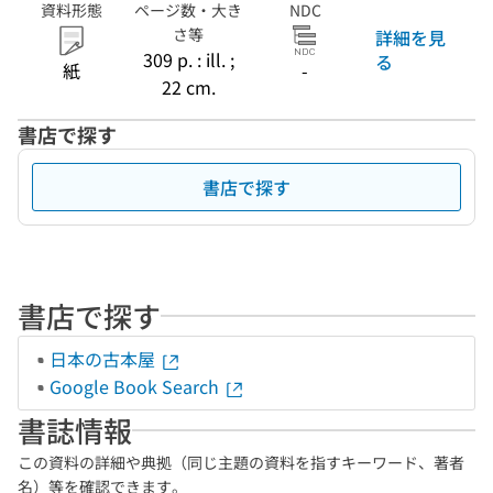
資料形態
ページ数・大き
NDC
さ等
詳細を見
309 p. : ill. ;
る
紙
-
22 cm.
書店で探す
書店で探す
書店で探す
日本の古本屋
Google Book Search
書誌情報
この資料の詳細や典拠（同じ主題の資料を指すキーワード、著者
名）等を確認できます。