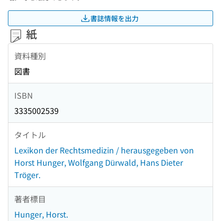
書誌情報を出力
紙
資料種別
図書
ISBN
3335002539
タイトル
Lexikon der Rechtsmedizin / herausgegeben von
Horst Hunger, Wolfgang Dürwald, Hans Dieter
Tröger.
著者標目
Hunger, Horst.