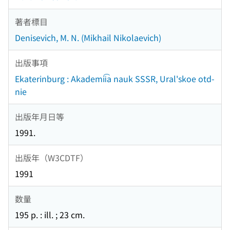
著者標目
Denisevich, M. N. (Mikhail Nikolaevich)
出版事項
Ekaterinburg : Akademii͡a nauk SSSR, Ural'skoe otd-
nie
出版年月日等
1991.
出版年（W3CDTF）
1991
数量
195 p. : ill. ; 23 cm.