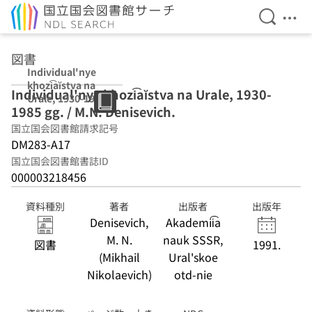
検索を開
メニ
本文へ移動
図書
Individual'nye
khozi͡aĭstva na
Individual'nye khozi͡aĭstva na Urale, 1930-
Urale, 1930-1985
1985 gg. / M.N. Denisevich.
gg. / M.N.
Denisevich.
国立国会図書館請求記号
DM283-A17
国立国会図書館書誌ID
000003218456
資料種別
著者
出版者
出版年
Denisevich,
Akademii͡a
M. N.
nauk SSSR,
図書
1991.
(Mikhail
Ural'skoe
Nikolaevich)
otd-nie