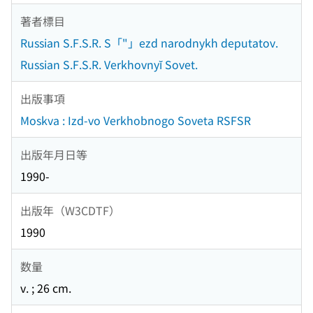
著者標目
Russian S.F.S.R. S「"」ezd narodnykh deputatov.
Russian S.F.S.R. Verkhovnyĭ Sovet.
出版事項
Moskva : Izd-vo Verkhobnogo Soveta RSFSR
出版年月日等
1990-
出版年（W3CDTF）
1990
数量
v. ; 26 cm.