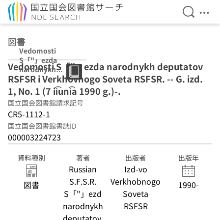
検索を開
メニ
本文へ移動
図書
Vedomosti
S「"」ezda
Vedomosti S「"」ezda narodnykh deputatov
narodnykh
RSFSR i Verkhovnogo Soveta RSFSR. -- G. izd.
deputatov
RSFSR i
1, No. 1 (7 ii͡uni͡a 1990 g.)-.
Verkhovnogo
国立国会図書館請求記号
Soveta RSFSR. -
CR5-1112-1
- G. izd. 1, No. 1
(7 ii͡uni͡a 1990
国立国会図書館書誌ID
g.)-.
000003224723
資料種別
著者
出版者
出版年
Russian
Izd-vo
S.F.S.R.
Verkhobnogo
図書
1990-
S「"」ezd
Soveta
narodnykh
RSFSR
deputatov.