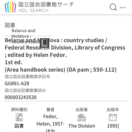
検索を開
メニ
本文へ移動
図書
Belarus and
Moldova :
Belarus and Moldova : country studies /
country studies
Federal Research Division, Library of Congress
/ Federal
Research
; edited by Helen Fedor.
Division, Library
1st ed.
of Congress ;
(Area handbook series) (DA pam ; 550-112)
edited by Helen
Fedor. 1st ed.
国立国会図書館請求記号
(Area handbook
GG891-A28
series) (DA pam ;
国立国会図書館書誌ID
550-112)
000003243538
資料種別
著者
出版者
出版年
Fedor,
Helen, 1957-
図書
The Division
1995]
ほか