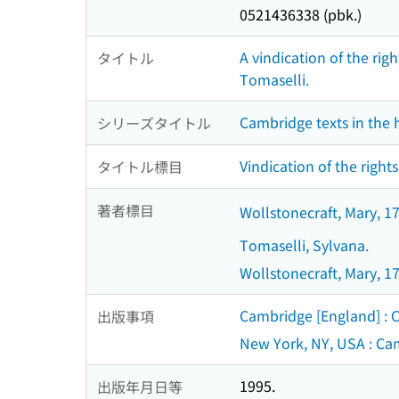
0521436338 (pbk.)
A vindication of the rig
タイトル
Tomaselli.
Cambridge texts in the h
シリーズタイトル
Vindication of the righ
タイトル標目
著者標目
Wollstonecraft, Mary, 1
Tomaselli, Sylvana.
Wollstonecraft, Mary, 1
Cambridge [England] : C
出版事項
New York, NY, USA : Cam
1995.
出版年月日等