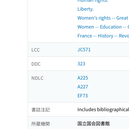
Liberty.
Women's rights -- Great 
Women -- Education -- G
France -- History -- Rev
JC571
LCC
323
DDC
A225
NDLC
A227
EF73
Includes bibliographica
書誌注記
国立国会図書館
所蔵機関