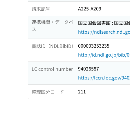
A225-A209
請求記号
連携機関・データベー
国立国会図書館 : 国立
ス
https://ndlsearch.ndl.go
000003253235
書誌ID（NDLBibID）
http://id.ndl.go.jp/bib
94026587
LC control number
https://lccn.loc.gov/94
211
整理区分コード