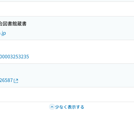
国会図書館蔵書
.jp
/000003253235
026587
少なく表示する