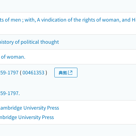
hts of men ; with, A vindication of the rights of woman, and H
istory of political thought
ts of woman.
759-1797
(
00461353
)
典拠
759-1797.
ambridge University Press
bridge University Press