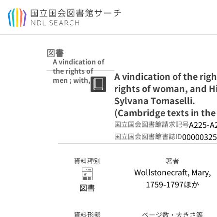
本文へ移動
図書
A vindication of
the rights of
A vindication of the righ
men ; with, A
rights of woman, and Hi
vindication of
the rights of
Sylvana Tomaselli.
woman, and
(Cambridge texts in the 
Hints / Mary
A225-A
国立国会図書館請求記号
Wollstonecraft ;
edited by
00000325
国立国会図書館書誌ID
Sylvana
Tomaselli.
資料種別
著者
(Cambridge
Wollstonecraft, Mary,
texts in the
history of
1759-1797ほか
図書
political
thought)
資料形態
ページ数・大きさ等