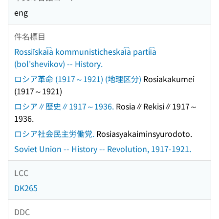
eng
件名標目
Rossiĭskai͡a kommunisticheskai͡a partii͡a
(bol'shevikov) -- History.
ロシア革命 (1917～1921) (地理区分)
Rosiakakumei
(1917～1921)
ロシア∥歴史∥1917～1936.
Rosia∥Rekisi∥1917～
1936.
ロシア社会民主労働党.
Rosiasyakaiminsyurodoto.
Soviet Union -- History -- Revolution, 1917-1921.
LCC
DK265
DDC