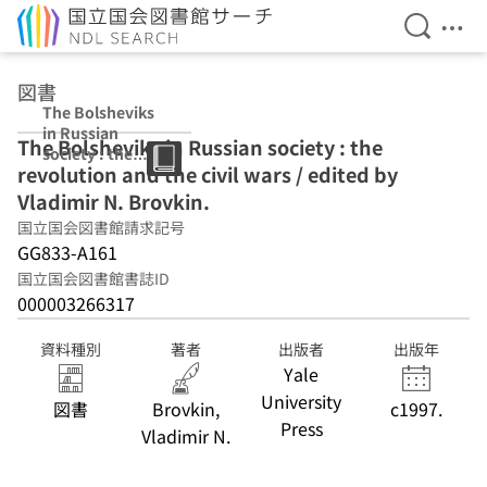
検索を開
メニ
本文へ移動
図書
The Bolsheviks
in Russian
The Bolsheviks in Russian society : the
society : the
revolution and the civil wars / edited by
revolution and
the civil wars /
Vladimir N. Brovkin.
edited by
国立国会図書館請求記号
Vladimir N.
GG833-A161
Brovkin.
国立国会図書館書誌ID
000003266317
資料種別
著者
出版者
出版年
Yale
University
図書
Brovkin,
c1997.
Press
Vladimir N.