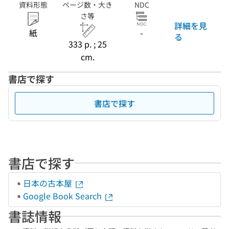
資料形態
ページ数・大き
NDC
さ等
詳細を見
紙
-
る
333 p. ; 25
cm.
書店で探す
書店で探す
書店で探す
日本の古本屋
Google Book Search
書誌情報