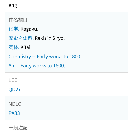
eng
件名標目
化学.
Kagaku.
歴史∥史料.
Rekisi∥Siryo.
気体.
Kitai.
Chemistry -- Early works to 1800.
Air -- Early works to 1800.
LCC
QD27
NDLC
PA33
一般注記