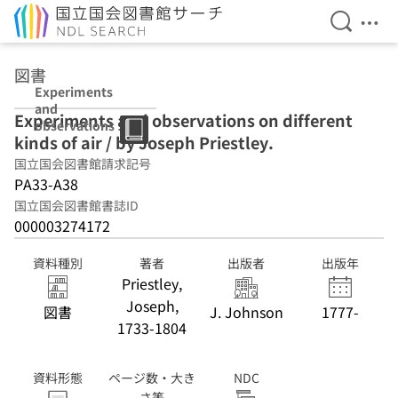
検索を開
メニ
本文へ移動
図書
Experiments
and
Experiments and observations on different
observations on
kinds of air / by Joseph Priestley.
different kinds
of air / by
国立国会図書館請求記号
Joseph
PA33-A38
Priestley.
国立国会図書館書誌ID
000003274172
資料種別
著者
出版者
出版年
Priestley,
Joseph,
図書
J. Johnson
1777-
1733-1804
資料形態
ページ数・大き
NDC
さ等