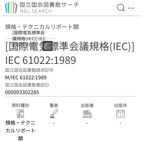
検索を開
メニ
本文へ移動
規格・テクニカルリポート類
[国際電気標準会
議規格(IEC)] IEC
[国際電気標準会議規格(IEC)]
61022:1989
IEC 61022:1989
国立国会図書館請求記号
M/IEC 61022:1989
国立国会図書館書誌ID
000003302285
資料種別
著者
出版者
出版年
規格・テクニ
-
-
-
カルリポート
類