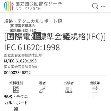
検索を開
メニ
本文へ移動
規格・テクニカルリポート類
[国際電気標準会
議規格(IEC)] IEC
[国際電気標準会議規格(IEC)]
61620:1998
IEC 61620:1998
国立国会図書館請求記号
M/IEC 61620:1998
国立国会図書館書誌ID
000003346822
資料種別
著者
出版者
出版年
規格・テクニ
-
-
-
カルリポート
類