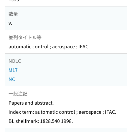
数量
v.
並列タイトル等
automatic control ; aerospace ; IFAC
NDLC
M17
NC
一般注記
Papers and abstract.
Index term: automatic control ; aerospace ; IFAC.
BL shelfmark: 1828.540 1998.