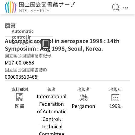
検索を開
メニ
本文へ移動
図書
Automatic
control in
Automatic control in aerospace 1998 : 14th
aerospace 1998 :
Symposium : Aug 1998, Seoul, Korea.
14th
Symposium :
国立国会図書館請求記号
Aug 1998, Seoul,
M17-00-0658
Korea.
国立国会図書館書誌ID
000003510465
資料種別
著者
出版者
出版年
International
Federation
図書
Pergamon
1999.
of Automatic
Control.
Technical
Committee