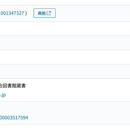
(
001347327
)
典拠
国会図書館蔵書
.jp
/000003517594