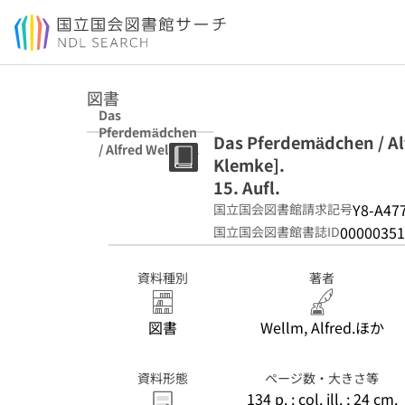
本文へ移動
図書
Das
Pferdemädchen
Das Pferdemädchen / Alf
/ Alfred Wellm ;
Klemke].
[Illustrationen
von Werner
15. Aufl.
Klemke]. 15.
Y8-A47
国立国会図書館請求記号
Aufl.
00000351
国立国会図書館書誌ID
資料種別
著者
図書
Wellm, Alfred.ほか
資料形態
ページ数・大きさ等
134 p. : col. ill. ; 24 cm.