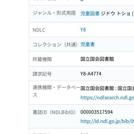
ジャンル・形式用語
児童図書
ジドウ トショ
Y8
NDLC
児童書
コレクション（共通）
国立国会図書館
所蔵機関
Y8-A4774
請求記号
連携機関・データベー
国立国会図書館 : 国立
ス
https://ndlsearch.ndl.go
000003517594
書誌ID（NDLBibID）
http://id.ndl.go.jp/bib