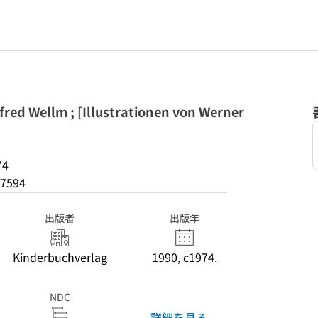
red Wellm ; [Illustrationen von Werner
74
7594
出版者
出版年
Kinderbuchverlag
1990, c1974.
NDC
詳細を見る