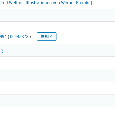
red Wellm ; [Illustrationen von Werner Klemke].
1994
(
00445878
)
典拠
ag