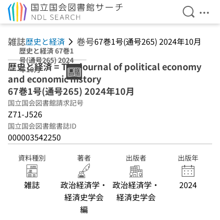
検索を開
メニ
本文へ移動
雑誌
巻号
歴史と経済
67巻1号(通号265) 2024年10月
歴史と経済 67巻1
号(通号265) 2024
歴史と経済 = The journal of political economy
年10月
and economic history
67巻1号(通号265) 2024年10月
国立国会図書館請求記号
Z71-J526
国立国会図書館書誌ID
000003542250
資料種別
著者
出版者
出版年
雑誌
政治経済学・
政治経済学・
2024
経済史学会
経済史学会
編