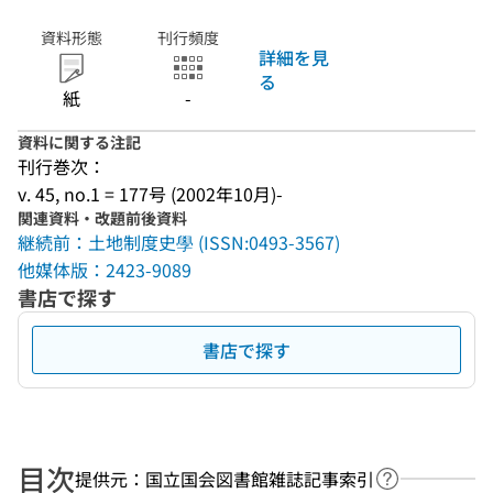
資料形態
刊行頻度
詳細を見
る
紙
-
資料に関する注記
刊行巻次：
v. 45, no.1 = 177号 (2002年10月)-
関連資料・改題前後資料
継続前：土地制度史學 (ISSN:0493-3567)
他媒体版：2423-9089
書店で探す
書店で探す
目次
提供元：国立国会図書館雑誌記事索引
ヘルプページ