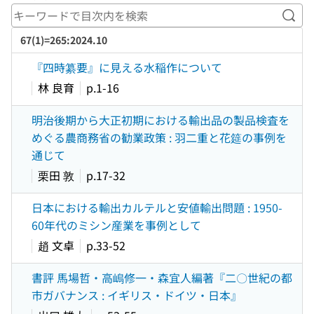
キー
67(1)=265:2024.10
『四時纂要』に見える水稲作について
林 良育
p.1-16
明治後期から大正初期における輸出品の製品検査を
めぐる農商務省の勧業政策 : 羽二重と花筵の事例を
通じて
栗田 敦
p.17-32
日本における輸出カルテルと安値輸出問題 : 1950-
60年代のミシン産業を事例として
趙 文卓
p.33-52
書評 馬場哲・高嶋修一・森宜人編著『二〇世紀の都
市ガバナンス : イギリス・ドイツ・日本』