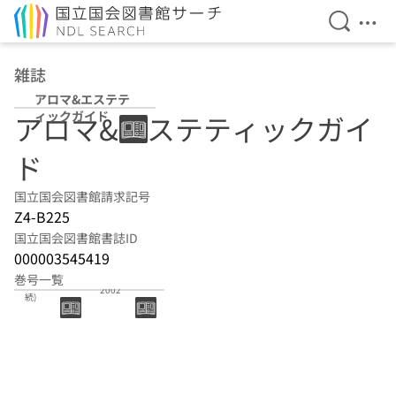
検索を開
メニ
本文へ移動
雑誌
アロマ&エステテ
ィックガイド
アロマ&エステティックガイ
ド
国立国会図書館請求記号
Z4-B225
国立国会図書館書誌ID
000003545419
巻号一覧
20020000(継
2002
続)