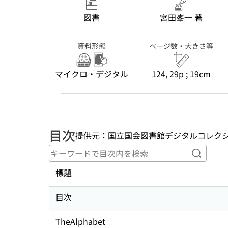
図書
宮田峯一 著
資料形態
ページ数・大きさ等
マイクロ・デジタル
124, 29p ; 19cm
目次
提供元：国立国会図書館デジタルコレク
キーワ
標題
目次
TheAlphabet