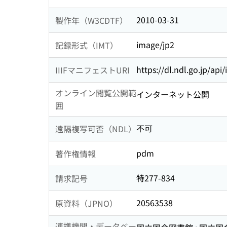
2010-03-31
製作年（W3CDTF）
image/jp2
記録形式（IMT）
https://dl.ndl.go.jp/api
IIIFマニフェストURI
オンライン閲覧公開範
インターネット公開
囲
不可
遠隔複写可否（NDL）
pdm
著作権情報
特277-834
請求記号
20563538
原資料（JPNO）
連携機関・データベー