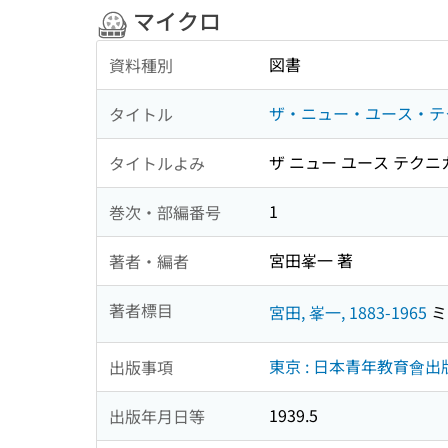
マイクロ
図書
資料種別
ザ・ニュー・ユース・テ
タイトル
ザ ニュー ユース テクニ
タイトルよみ
1
巻次・部編番号
宮田峯一 著
著者・編者
著者標目
宮田, 峯一, 1883-1965
ミヤ
東京 : 日本青年教育會出
出版事項
1939.5
出版年月日等