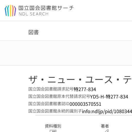
本文へ移動
図書
ザ・ニュー・ユース・テク
特277-834
国立国会図書館請求記号
YD5-H-特277-834
国立国会図書館原本代替請求記号
000003570551
国立国会図書館書誌ID
info:ndljp/pid/108034
国立国会図書館永続的識別子
資料種別
著者