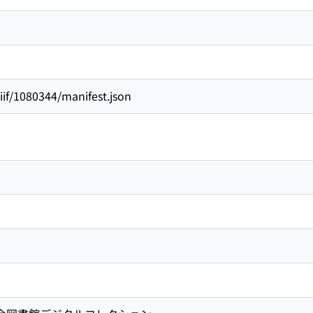
/iiif/1080344/manifest.json