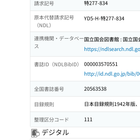
特277-834
請求記号
原本代替請求記号
YD5-H-特277-834
（NDL）
連携機関・データベー
国立国会図書館 : 国立
ス
https://ndlsearch.ndl.go
000003570551
書誌ID（NDLBibID）
http://id.ndl.go.jp/bib
20563538
全国書誌番号
日本目録規則1942年版、1
目録規則
111
整理区分コード
デジタル