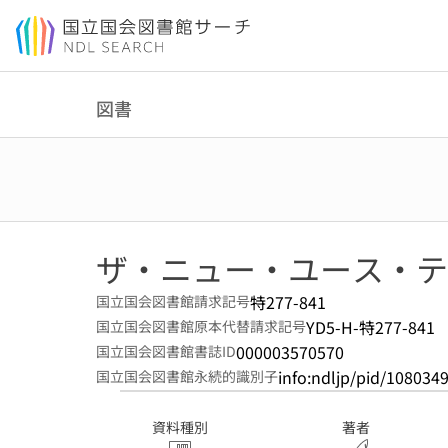
本文へ移動
図書
ザ・ニュー・ユース・テク
特277-841
国立国会図書館請求記号
YD5-H-特277-841
国立国会図書館原本代替請求記号
000003570570
国立国会図書館書誌ID
info:ndljp/pid/108034
国立国会図書館永続的識別子
資料種別
著者