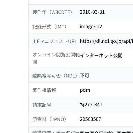
2010-03-31
製作年（W3CDTF）
image/jp2
記録形式（IMT）
https://dl.ndl.go.jp/api
IIIFマニフェストURI
オンライン閲覧公開範
インターネット公開
囲
不可
遠隔複写可否（NDL）
pdm
著作権情報
特277-841
請求記号
20563587
原資料（JPNO）
連携機関・データベー