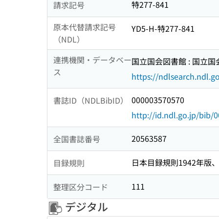
特277-841
請求記号
原本代替請求記号
YD5-H-特277-841
（NDL）
連携機関・データベー
国立国会図書館 : 国立
ス
https://ndlsearch.ndl.go
000003570570
書誌ID（NDLBibID）
http://id.ndl.go.jp/bib
20563587
全国書誌番号
日本目録規則1942年版、1
目録規則
111
整理区分コード
デジタル