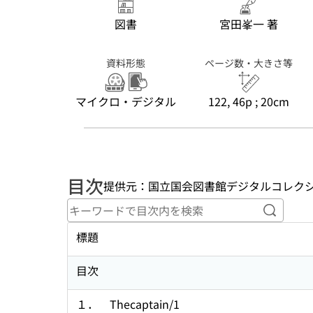
図書
宮田峯一 著
資料形態
ページ数・大きさ等
マイクロ・デジタル
122, 46p ; 20cm
目次
提供元：国立国会図書館デジタルコレク
キーワ
標題
目次
１． Thecaptain/1