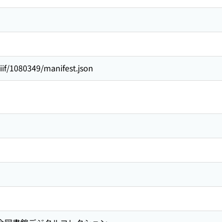
/iiif/1080349/manifest.json