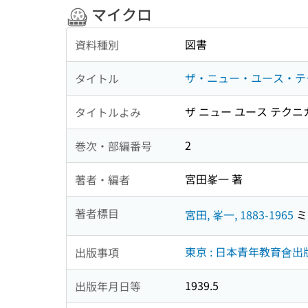
マイクロ
図書
資料種別
ザ・ニュー・ユース・テ
タイトル
ザ ニュー ユース テクニ
タイトルよみ
2
巻次・部編番号
宮田峯一 著
著者・編者
著者標目
宮田, 峯一, 1883-1965
ミヤ
東京 : 日本青年教育會出
出版事項
1939.5
出版年月日等