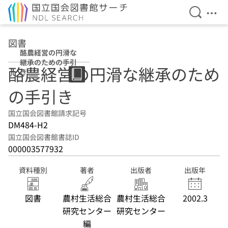
検索を開
メニ
本文へ移動
図書
酪農経営の円滑な
継承のための手引
酪農経営の円滑な継承のため
き
の手引き
国立国会図書館請求記号
DM484-H2
国立国会図書館書誌ID
000003577932
資料種別
著者
出版者
出版年
図書
農村生活総合
農村生活総合
2002.3
研究センター
研究センター
編