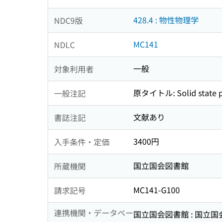
428.4 : 物性物理学
NDC9版
MC141
NDLC
一般
対象利用者
原タイトル: Solid state phy
一般注記
文献あり
書誌注記
3400円
入手条件・定価
国立国会図書館
所蔵機関
MC141-G100
請求記号
連携機関・データベー
国立国会図書館 : 国立