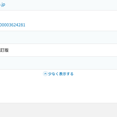
.jp
/000003624281
改訂版
少なく表示する