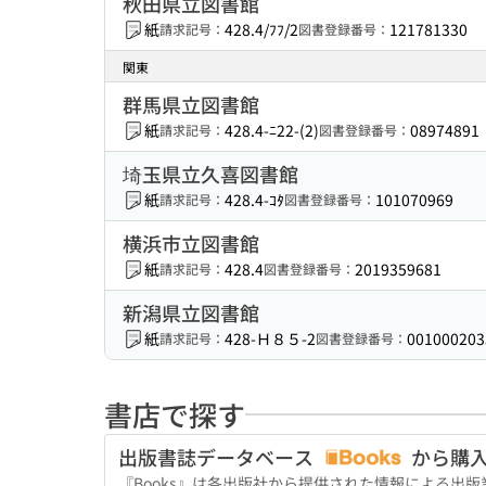
秋田県立図書館
紙
428.4/ﾌﾌ/2
121781330
請求記号：
図書登録番号：
関東
群馬県立図書館
紙
428.4-ﾆ22-(2)
08974891
請求記号：
図書登録番号：
埼玉県立久喜図書館
紙
428.4-ｺﾀ
101070969
請求記号：
図書登録番号：
横浜市立図書館
紙
428.4
2019359681
請求記号：
図書登録番号：
新潟県立図書館
紙
428-Ｈ８５-2
001000203
請求記号：
図書登録番号：
書店で探す
出版書誌データベース
から購
『Books』は各出版社から提供された情報による出