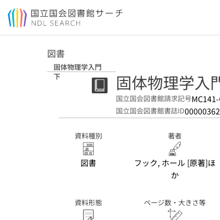
本文へ移動
図書
固体物理学入門
固体物理学入門
下
MC141-
国立国会図書館請求記号
00000362
国立国会図書館書誌ID
資料種別
著者
図書
フック, ホール [原著]ほ
か
資料形態
ページ数・大きさ等