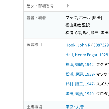
下
巻次・部編番号
フック, ホール [原著]
著者・編者
福山秀敏 監訳
松浦民房, 鈴村順三, 黒
著者標目
Hook, John R
(
0087329
Hall, Henry Edgar, 1928
福山, 秀敏, 1942-
フクヤマ,
松浦, 民房, 1939-
マツウラ,
鈴村, 順三, 1947-
スズムラ,
黒田, 義浩, 1940-
クロダ, 
東京 : 丸善
出版事項