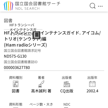
検索を開
メニ
本文へ移動
図書
HFトランシーバ
メインテナンスガ
HFトランシーバメインテナンスガイド. アイコム/
イド アイコム/ト
トリオ(ケンウッド)編
リオ(ケンウッド)
編 (Ham radioシ
(Ham radioシリーズ)
リーズ)
国立国会図書館請求記号
ND575-G130
国立国会図書館書誌ID
000003627780
資料種別
著者
出版者
出版年
図書
高木誠利 著
CQ出版
2002.4
資料形態
ページ数・大き
NDC