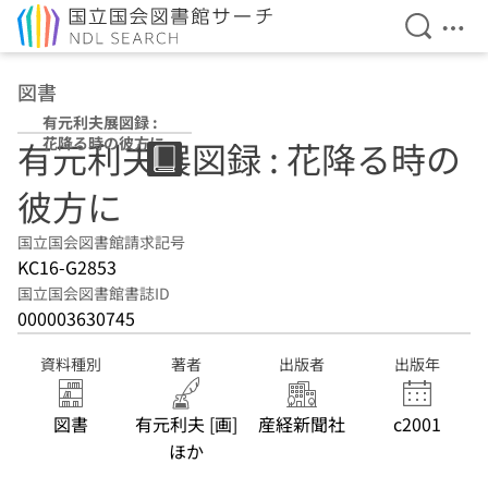
検索を開
メニ
本文へ移動
図書
有元利夫展図録 :
花降る時の彼方に
有元利夫展図録 : 花降る時の
彼方に
国立国会図書館請求記号
KC16-G2853
国立国会図書館書誌ID
000003630745
資料種別
著者
出版者
出版年
図書
有元利夫 [画]
産経新聞社
c2001
ほか