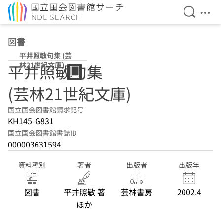
検索を開
メニ
本文へ移動
図書
平井照敏句集 (芸
林21世紀文庫)
平井照敏句集
(芸林21世紀文庫)
国立国会図書館請求記号
KH145-G831
国立国会図書館書誌ID
000003631594
資料種別
著者
出版者
出版年
図書
平井照敏 著
芸林書房
2002.4
ほか