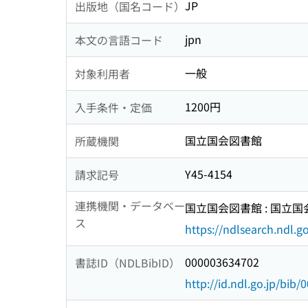
JP
出版地（国名コード）
jpn
本文の言語コード
一般
対象利用者
1200円
入手条件・定価
国立国会図書館
所蔵機関
Y45-4154
請求記号
連携機関・データベー
国立国会図書館 : 国立
ス
https://ndlsearch.ndl.go
000003634702
書誌ID（NDLBibID）
http://id.ndl.go.jp/bib