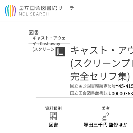
本文へ移動
図書
キャスト・アウェ
イ : Cast away
キャスト・アウェイ
(スクリーンプレ
イ・シリーズ : 名
(スクリーンプ
作映画完全セリフ
集)
完全セリフ集)
Y45-41
国立国会図書館請求記号
00000363
国立国会図書館書誌ID
資料種別
著者
図書
塚田三千代 監修ほか