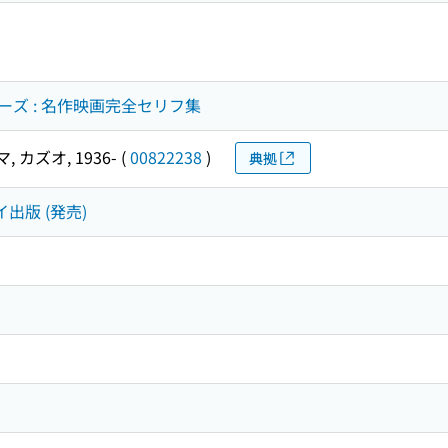
ズ : 名作映画完全セリフ集
 カズオ, 1936-
(
00822238
)
典拠
出版 (発売)