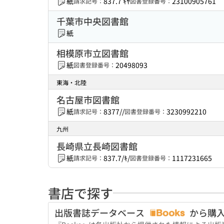
紙
837.7 ｷﾔ
23100905761
請求記号：
図書登録番号：
千葉市中央図書館
紙
相模原市立図書館
紙
20498093
図書登録番号：
東海・北陸
名古屋市図書館
紙
8377//
3230992210
請求記号：
図書登録番号：
九州
長崎県立長崎図書館
紙
837.7/ｷ/
1117231665
請求記号：
図書登録番号：
書店で探す
出版書誌データベース
から購