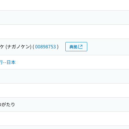
 (ナガノケン)
(
00898753
)
典拠
行--日本
のがたり