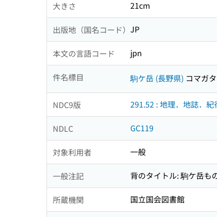
21cm
大きさ
JP
出版地（国名コード）
jpn
本文の言語コード
件名標目
駒ケ岳 (長野県)
コマガタケ
291.52 : 地理．地誌．紀
NDC9版
GC119
NDLC
一般
対象利用者
背のタイトル: 駒ケ岳も
一般注記
国立国会図書館
所蔵機関