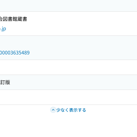
国会図書館蔵書
.jp
/000003635489
改訂版
少なく表示する