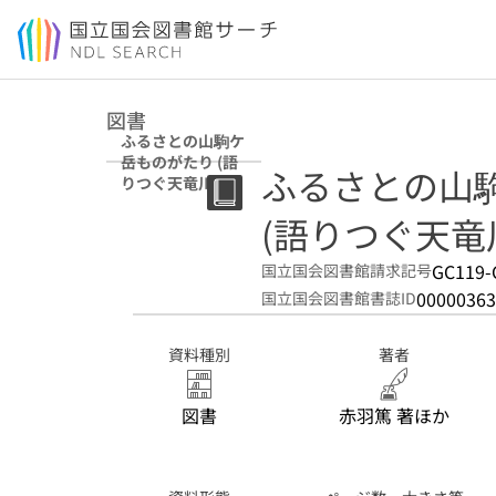
本文へ移動
図書
ふるさとの山駒ケ
岳ものがたり (語
ふるさとの山
りつぐ天竜川)
(語りつぐ天竜
GC119-
国立国会図書館請求記号
00000363
国立国会図書館書誌ID
資料種別
著者
図書
赤羽篤 著ほか