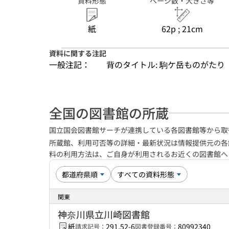
資料形態
ページ数・大きさ等
紙
62p ; 21cm
資料に関する注記
一般注記：
背のタイトル: 駒ケ岳ものがたり
全国の図書館の所蔵
国立国会図書館サーチが連携している各図書館等から取
所蔵館、利用可否等の詳細・最新状況は情報提供元の各
料の利用方法は、ご自身が利用されるお近くの図書館
関東
神奈川県立川崎図書館
紙
291.52-6
80992340
請求記号：
図書登録番号：