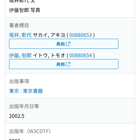
坂井彰代 文
伊藤智郎 写真
著者標目
坂井, 彰代
サカイ, アキヨ
(
00880653
)
典拠
伊藤, 智郎
イトウ, トモオ
(
00880654
)
典拠
出版事項
東京 : 東京書籍
出版年月日等
2002.5
出版年（W3CDTF）