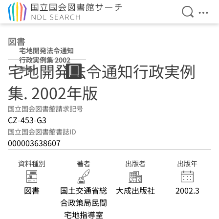
検索を開
メニ
本文へ移動
図書
宅地開発法令通知
行政実例集 2002
宅地開発法令通知行政実例
年版
集. 2002年版
国立国会図書館請求記号
CZ-453-G3
国立国会図書館書誌ID
000003638607
資料種別
著者
出版者
出版年
図書
国土交通省総
大成出版社
2002.3
合政策局民間
宅地指導室