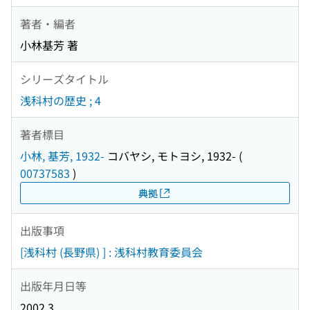
著者・編者
小林基芳 著
シリーズタイトル
浅科村の歴史 ; 4
著者標目
小林, 基芳, 1932-
コバヤシ, モトヨシ, 1932-
(
00737583
)
典拠
出版事項
[浅科村 (長野県) ] : 浅科村教育委員会
出版年月日等
2002.3