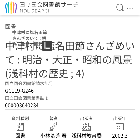
検索を開
メニ
本文へ移動
図書
中津村に塩名田節
さんざめいて : 明
中津村に塩名田節さんざめい
治・大正・昭和の
風景 (浅科村の歴
て : 明治・大正・昭和の風景
史 ; 4)
(浅科村の歴史 ; 4)
国立国会図書館請求記号
GC119-G246
国立国会図書館書誌ID
000003640234
資料種別
著者
出版者
出版年
図書
小林基芳 著
浅科村教育委
2002.3