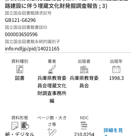
路建設に伴う埋蔵文化財発掘調査報告 ; 3)
国立国会図書館請求記号
GB121-G6296
国立国会図書館書誌ID
000003650596
国立国会図書館永続的識別子
info:ndljp/pid/14021165
資料種別
著者
出版者
出版年
図書
兵庫県教育委
兵庫県教育委
1998.3
員会埋蔵文化
員会
財調査事務所
編
資料形態
ページ数・大き
NDC
さ等
詳細を見
紙・デジタル
210.0254