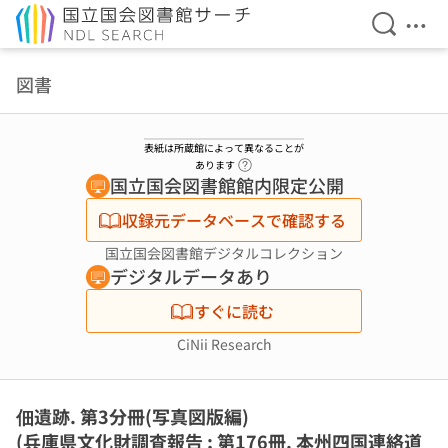
検索を開
メニ
本文へ移動
図書
表紙は所蔵館によって異なることが
ヘルプページへのリンク
あります
国立国会図書館館内限定公開
収録元データベースで確認する
国立国会図書館デジタルコレクション
デジタルデータあり
すぐに読む
CiNii Research
佃遺跡. 第3分冊(写真図版編)
(兵庫県文化財調査報告 ; 第176冊. 本州四国連絡道