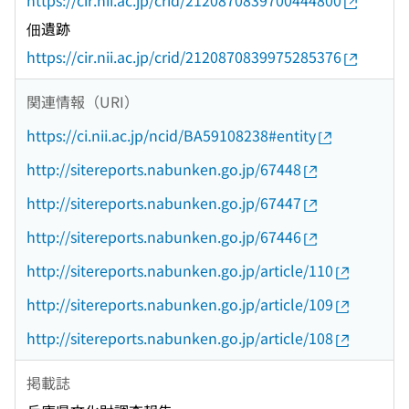
https://cir.nii.ac.jp/crid/2120870839700444800
佃遺跡
https://cir.nii.ac.jp/crid/2120870839975285376
関連情報（URI）
https://ci.nii.ac.jp/ncid/BA59108238#entity
http://sitereports.nabunken.go.jp/67448
http://sitereports.nabunken.go.jp/67447
http://sitereports.nabunken.go.jp/67446
http://sitereports.nabunken.go.jp/article/110
http://sitereports.nabunken.go.jp/article/109
http://sitereports.nabunken.go.jp/article/108
掲載誌