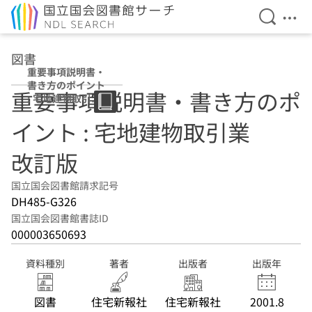
検索を開
メニ
本文へ移動
図書
重要事項説明書・
書き方のポイント
重要事項説明書・書き方のポ
: 宅地建物取引業
改訂版
イント : 宅地建物取引業
改訂版
国立国会図書館請求記号
DH485-G326
国立国会図書館書誌ID
000003650693
資料種別
著者
出版者
出版年
図書
住宅新報社
住宅新報社
2001.8