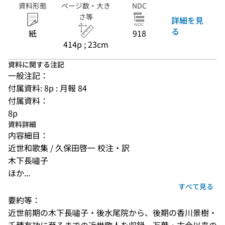
資料形態
ページ数・大き
NDC
さ等
詳細を見
る
紙
918
414p ; 23cm
資料に関する注記
一般注記：
付属資料: 8p : 月報 84
付属資料：
8p
資料詳細
内容細目：
近世和歌集 / 久保田啓一 校注・訳
木下長嘯子
ほか...
すべて見る
要約等：
近世前期の木下長嘯子・後水尾院から、後期の香川景樹・