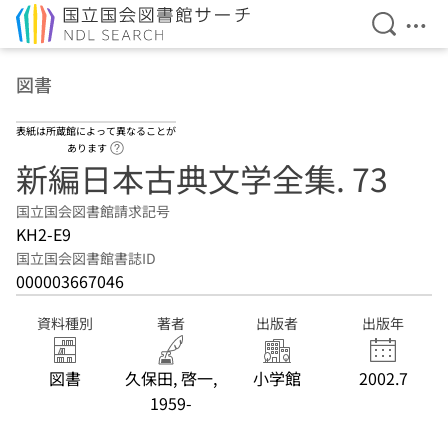
検索を開
メニ
本文へ移動
図書
表紙は所蔵館によって異なることが
ヘルプページへのリンク
あります
新編日本古典文学全集. 73
国立国会図書館請求記号
KH2-E9
国立国会図書館書誌ID
000003667046
資料種別
著者
出版者
出版年
図書
久保田, 啓一,
小学館
2002.7
1959-