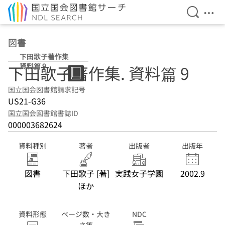
検索を開
メニ
本文へ移動
図書
下田歌子著作集
資料篇 9
下田歌子著作集. 資料篇 9
国立国会図書館請求記号
US21-G36
国立国会図書館書誌ID
000003682624
資料種別
著者
出版者
出版年
図書
下田歌子 [著]
実践女子学園
2002.9
ほか
資料形態
ページ数・大き
NDC