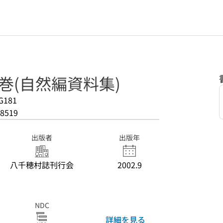
別巻(自然編資料集)
G181
8519
出版者
出版年
八千穂村誌刊行会
2002.9
NDC
詳細を見る