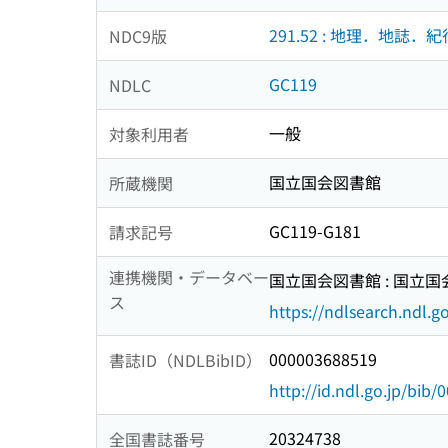
291.52 : 地理．地誌．紀
NDC9版
GC119
NDLC
一般
対象利用者
国立国会図書館
所蔵機関
GC119-G181
請求記号
連携機関・データベー
国立国会図書館 : 国立
ス
https://ndlsearch.ndl.go
000003688519
書誌ID（NDLBibID）
http://id.ndl.go.jp/bib
20324738
全国書誌番号