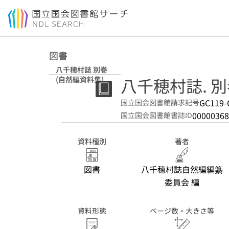
本文へ移動
図書
八千穂村誌 別巻
八千穂村誌. 
(自然編資料集)
GC119-
国立国会図書館請求記号
00000368
国立国会図書館書誌ID
資料種別
著者
図書
八千穂村誌自然編編纂
委員会 編
資料形態
ページ数・大きさ等