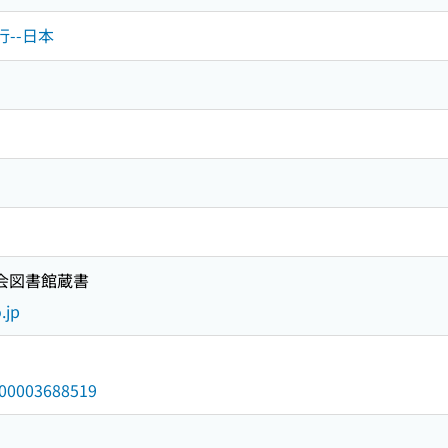
行--日本
国会図書館蔵書
.jp
/000003688519