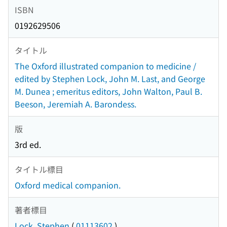
ISBN
0192629506
タイトル
The Oxford illustrated companion to medicine /
edited by Stephen Lock, John M. Last, and George
M. Dunea ; emeritus editors, John Walton, Paul B.
Beeson, Jeremiah A. Barondess.
版
3rd ed.
タイトル標目
Oxford medical companion.
著者標目
Lock, Stephen
(
01113602
)