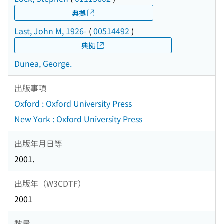
典拠
Last, John M, 1926-
(
00514492
)
典拠
Dunea, George.
出版事項
Oxford : Oxford University Press
New York : Oxford University Press
出版年月日等
2001.
出版年（W3CDTF）
2001
数量