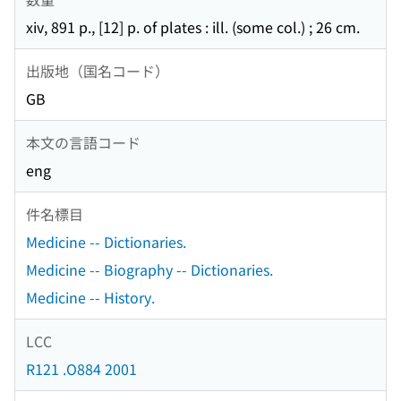
xiv, 891 p., [12] p. of plates : ill. (some col.) ; 26 cm.
出版地（国名コード）
GB
本文の言語コード
eng
件名標目
Medicine -- Dictionaries.
Medicine -- Biography -- Dictionaries.
Medicine -- History.
LCC
R121 .O884 2001