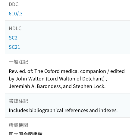
DDC
610/.3
NDLC
SC2
SC21
一般注記
Rev. ed. of: The Oxford medical companion / edited
by John Walton (Lord Walton of Detchant) ,
Jeremiah A. Barondess, and Stephen Lock.
書誌注記
Includes bibliographical references and indexes.
所蔵機関
国立国会図書館