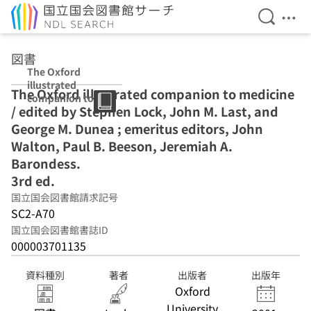
検索を開
メニ
本文へ移動
図書
The Oxford
illustrated
The Oxford illustrated companion to medicine
companion to
/ edited by Stephen Lock, John M. Last, and
medicine /
edited by
George M. Dunea ; emeritus editors, John
Stephen Lock,
Walton, Paul B. Beeson, Jeremiah A.
John M. Last,
Barondess.
and George M.
Dunea ;
3rd ed.
emeritus
国立国会図書館請求記号
editors, John
SC2-A70
Walton, Paul B.
Beeson,
国立国会図書館書誌ID
Jeremiah A.
000003701135
Barondess. 3rd
ed.
資料種別
著者
出版者
出版年
Oxford
University