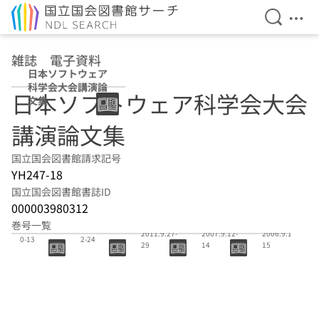
検索を開
メニ
本文へ移動
雑誌 電子資料
日本ソフトウェア
科学会大会講演論
日本ソフトウェア科学会大会
文集
講演論文集
国立国会図書館請求記号
YH247-18
国立国会図書館書誌ID
000003980312
28
24
23
巻号一覧
30:2013.9.1
29:2012.8.2
2011.9.27-
2007.9.12-
2006.9.13-
0-13
2-24
29
14
15