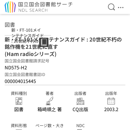
検索を開
メニ
本文へ移動
図書
新・FT-101メイ
ンテナンスガイド
新・FT-101メインテナンスガイド : 20世紀不朽の
: 20世紀不朽の銘
銘作機を21世紀に直す
作機を21世紀に直
す (Ham radioシ
(Ham radioシリーズ)
リーズ)
国立国会図書館請求記号
ND575-H2
国立国会図書館書誌ID
000004015445
資料種別
著者
出版者
出版年
図書
箱崎順之 著
CQ出版
2003.2
資料形態
ページ数・大き
NDC